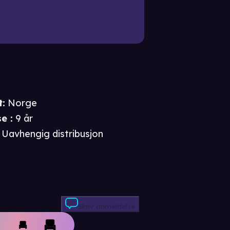
t
:
Norge
se
:
9 år
Uavhengig distribusjon
Skriv anmeldelse