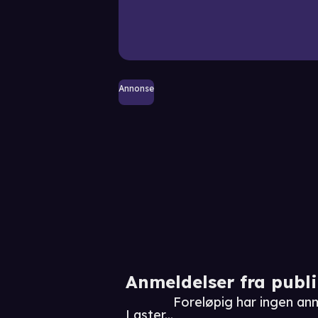
Annonse
Anmeldelser fra publ
Foreløpig har ingen an
Laster...