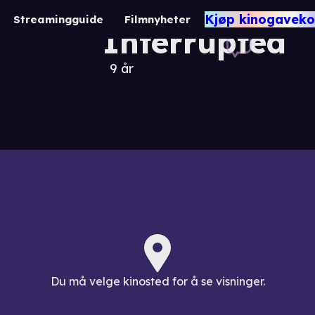
Teenage Life
Kjøp kinogaveko
Streamingguide
Filmnyheter
Interrupted
9 år
Du må velge kinosted for å se visninger.