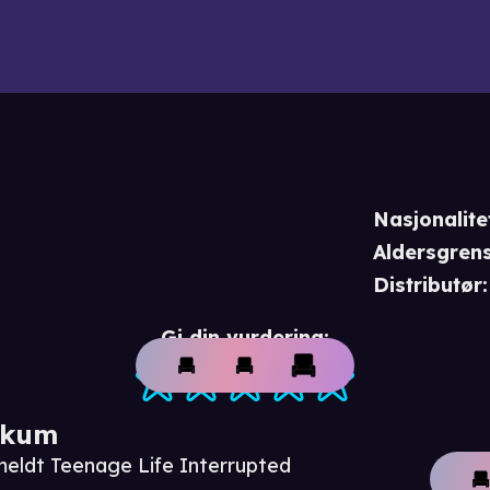
Nasjonalite
Aldersgren
Distributør
:
Gi din vurdering:
ikum
meldt Teenage Life Interrupted