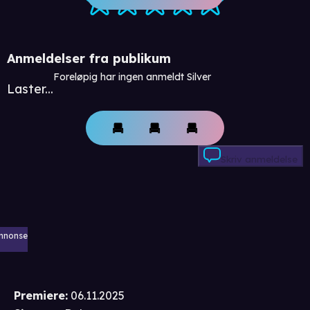
Anmeldelser fra publikum
Foreløpig har ingen anmeldt Silver
Laster...
Skriv anmeldelse
nnonse
Premiere
:
06.11.2025