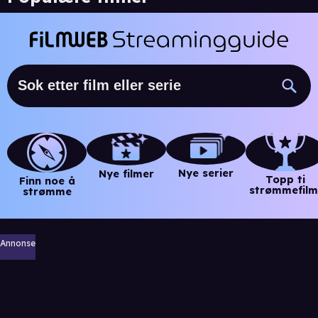
Nye serier
Nye filmer
Topp ti
Finn noe å
strømmefilm
strømme
Annonse