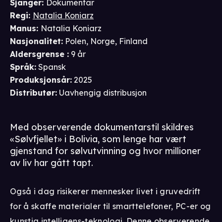
Sjanger
:
Dokumentar
Regi
:
Natalia Koniarz
Manus
:
Natalia Koniarz
Nasjonalitet
:
Polen, Norge, Finland
Aldersgrense
:
9 år
Språk
:
Spansk
Produksjonsår
:
2025
Distributør
:
Uavhengig distribusjon
Med observerende dokumentarstil skildres
«Sølvfjellet» i Bolivia, som lenge har vært
gjenstand for sølvutvinning og hvor millioner
av liv har gått tapt.
Også i dag risikerer mennesker livet i gruvedrift
for å skaffe materialer til smarttelefoner, PC-er og
kunstig intelligens-teknologi. Denne observerende