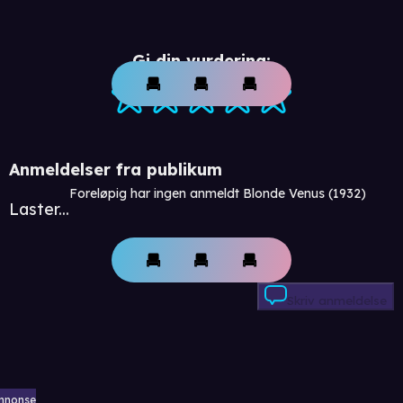
Gi din vurdering:
Anmeldelser fra publikum
Foreløpig har ingen anmeldt Blonde Venus (1932)
Laster...
Skriv anmeldelse
nnonse