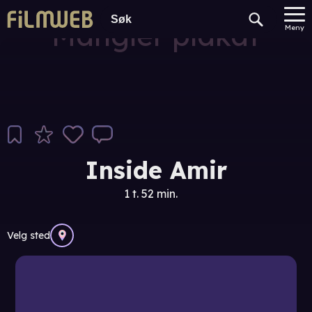
Mangler plakat
Meny
Inside Amir
1 t. 52 min.
Velg sted