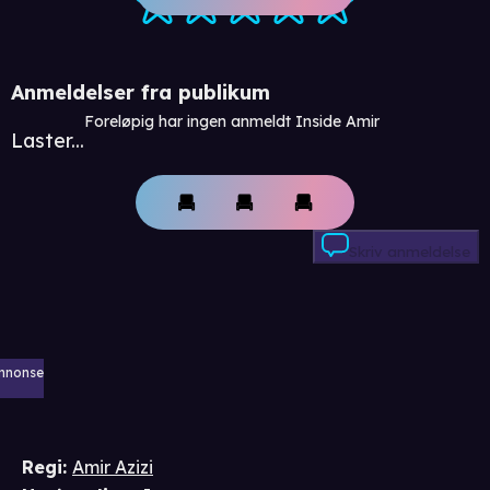
Anmeldelser fra publikum
Foreløpig har ingen anmeldt Inside Amir
Laster...
Skriv anmeldelse
nnonse
Regi
:
Amir Azizi