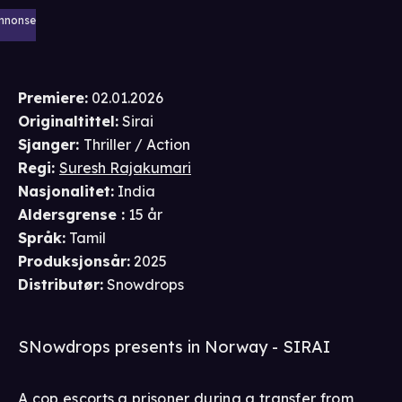
nnonse
Premiere
:
02.01.2026
Originaltittel:
Sirai
Sjanger
:
Thriller / Action
Regi
:
Suresh Rajakumari
Nasjonalitet
:
India
Aldersgrense
:
15 år
Språk
:
Tamil
Produksjonsår
:
2025
Distributør
:
Snowdrops
SNowdrops presents in Norway - SIRAI
A cop escorts a prisoner during a transfer from