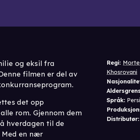
ilie og eksil fra
Regi
:
Morte
Khosrovani
 Denne filmen er del av
Nasjonalite
konkurranseprogram.
Aldersgren
Språk
:
Pers
ettes det opp
Produksjon
 alle rom. Gjennom dem
Distributør
:
 hverdagen til de
. Med en nær