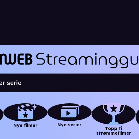
Nye serier
Nye filmer
Topp ti
strømmefilmer