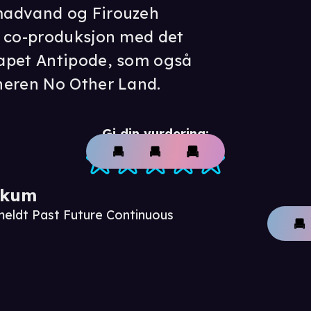
madvand og Firouzeh
n co-produksjon med det
apet Antipode, som også
neren No Other Land.
Gi din vurdering:
ikum
meldt Past Future Continuous