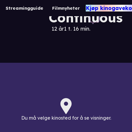
Past Future
Kjøp kinogaveko
Streamingguide
Filmnyheter
Continuous
12 år
1 t. 16 min.
Du må velge kinosted for å se visninger.