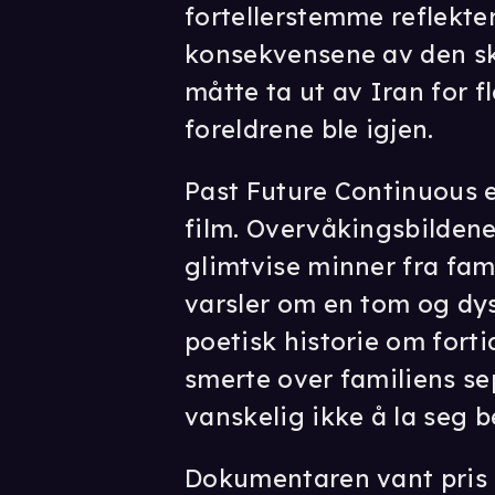
fortellerstemme reflekt
konsekvensene av den s
måtte ta ut av Iran for f
foreldrene ble igjen.
Past Future Continuous e
film. Overvåkingsbildene
glimtvise minner fra fam
varsler om en tom og dys
poetisk historie om fort
smerte over familiens sep
vanskelig ikke å la seg b
Dokumentaren vant pris