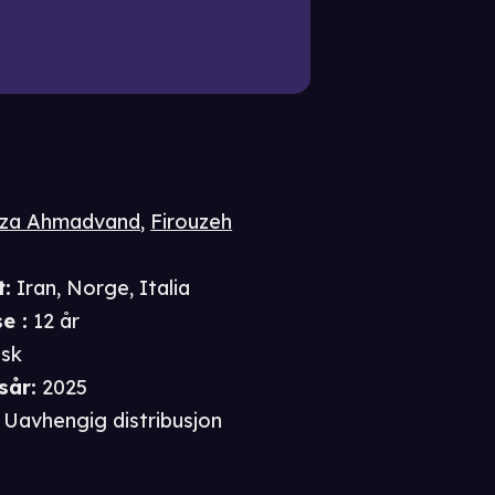
za Ahmadvand
,
Firouzeh
t
:
Iran, Norge, Italia
se
:
12 år
isk
sår
:
2025
Uavhengig distribusjon