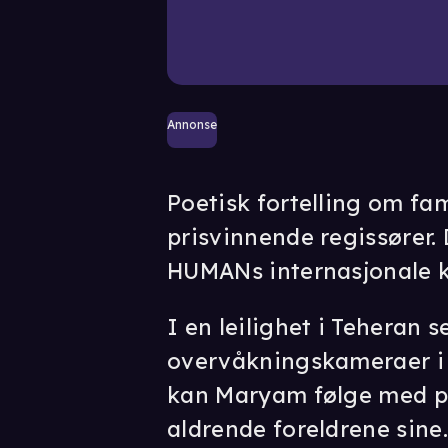
Annonse
Poetisk fortelling om fam
prisvinnende regissører.
HUMANs internasjonale 
I en leilighet i Teheran s
overvåkningskameraer i
kan Maryam følge med på
aldrende foreldrene sine