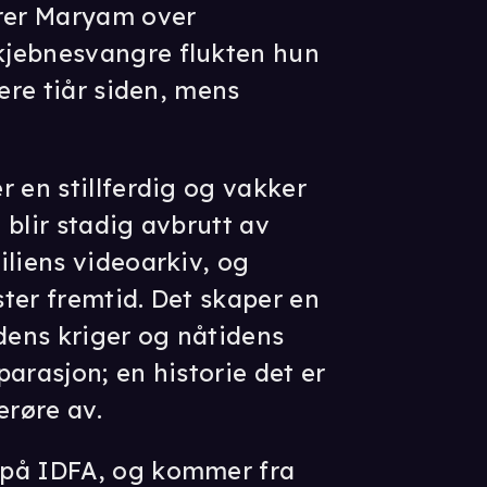
erer Maryam over
kjebnesvangre flukten hun
lere tiår siden, mens
r en stillferdig og vakker
 blir stadig avbrutt av
iliens videoarkiv, og
ter fremtid. Det skaper en
idens kriger og nåtidens
arasjon; en historie det er
erøre av.
 på IDFA, og kommer fra