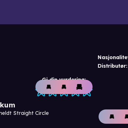
Nasjonalite
Distributør
:
Gi din vurdering:
ikum
eldt Straight Circle