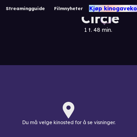
Straight
Kjøp kinogaveko
Streamingguide
Filmnyheter
Circle
1 t. 48 min.
Du må velge kinosted for å se visninger.