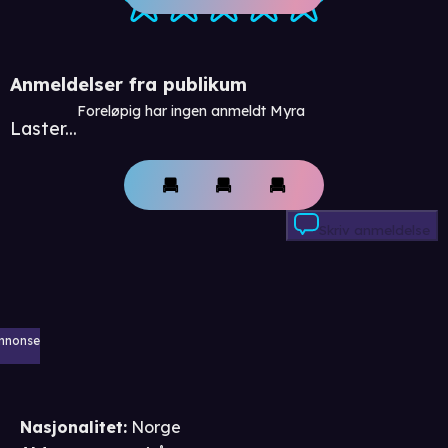
Anmeldelser fra publikum
Foreløpig har ingen anmeldt Myra
Laster...
Skriv anmeldelse
nnonse
Nasjonalitet
:
Norge