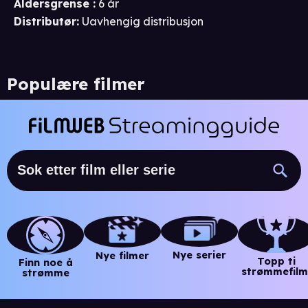
Aldersgrense
:
6 år
Distributør
:
Uavhengig distribusjon
Populære filmer
Nye serier
Nye filmer
Topp ti
Finn noe å
strømmefilm
strømme