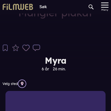
Mangler plakat
Meny
Myra
6 år
26 min.
Velg sted