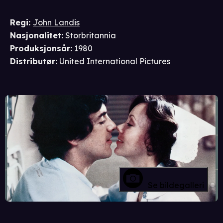
Regi
:
John Landis
Nasjonalitet
:
Storbritannia
Produksjonsår
:
1980
Distributør
:
United International Pictures
Se bildegalleri