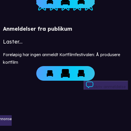
Anmeldelser fra publikum
Laster...
Foreløpig har ingen anmeldt Kortfilmfestivalen: Å produsere
kortfilm
Skriv anmeldelse
nnonse