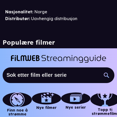
Nasjonalitet
:
Norge
Distributør
:
Uavhengig distribusjon
Populære filmer
Nye serier
Nye filmer
Topp ti
Finn noe å
strømmefilm
strømme