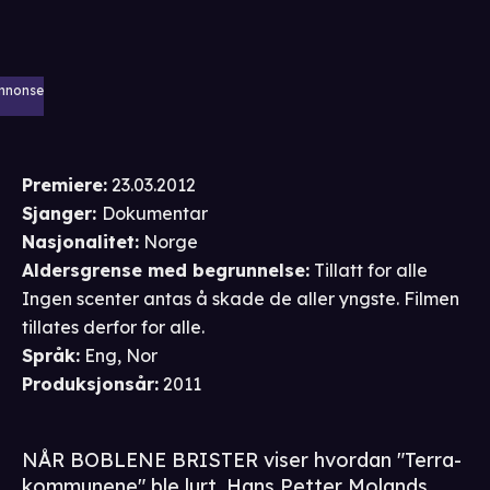
nnonse
Premiere
:
23.03.2012
Sjanger
:
Dokumentar
Nasjonalitet
:
Norge
Aldersgrense
med begrunnelse
:
Tillatt for alle
Ingen scenter antas å skade de aller yngste. Filmen
tillates derfor for alle.
Språk
:
Eng, Nor
Produksjonsår
:
2011
NÅR BOBLENE BRISTER viser hvordan "Terra-
kommunene" ble lurt. Hans Petter Molands