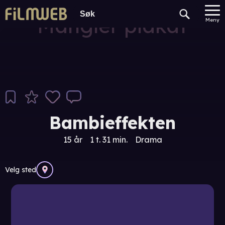
Mangler plakat
Meny
Bambieffekten
15 år
1 t. 31 min.
Drama
Velg sted