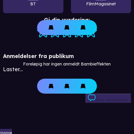
BT
FilmMagasinet
Gi din vurdering:
Anmeldelser fra publikum
Foreløpig har ingen anmeldt Bambieffekten
Laster...
Skriv anmeldelse
nnonse