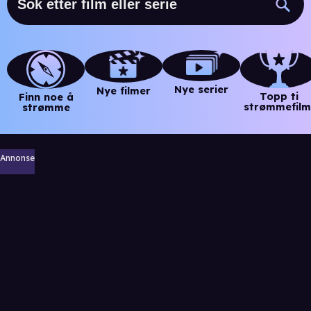
Nye serier
Nye filmer
Topp ti
Finn noe å
strømmefilm
strømme
Annonse