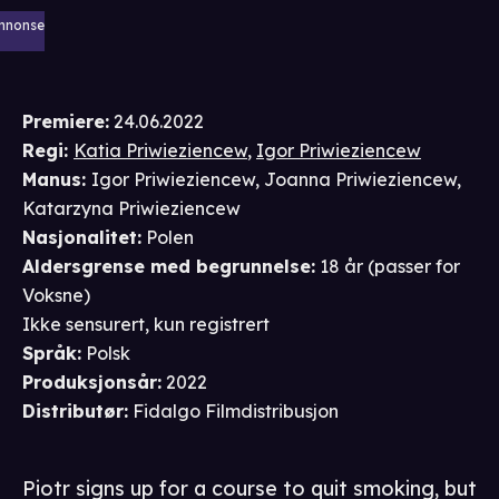
nnonse
Premiere
:
24.06.2022
Regi
:
Katia Priwieziencew
,
Igor Priwieziencew
Manus
:
Igor Priwieziencew
,
Joanna Priwieziencew
,
Katarzyna Priwieziencew
Nasjonalitet
:
Polen
Aldersgrense
med begrunnelse
:
18 år
(passer for
Voksne
)
Ikke sensurert, kun registrert
Språk
:
Polsk
Produksjonsår
:
2022
Distributør
:
Fidalgo Filmdistribusjon
Piotr signs up for a course to quit smoking, but