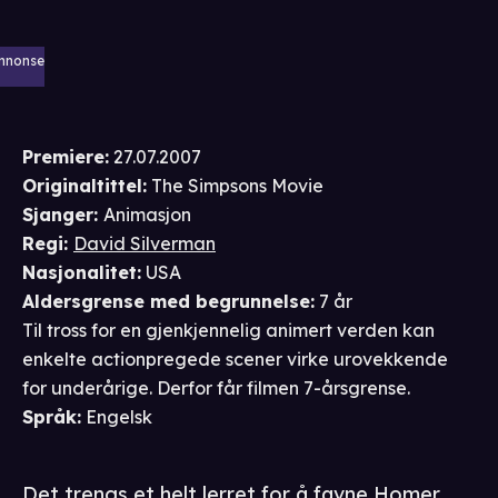
nnonse
Premiere
:
27.07.2007
Originaltittel:
The Simpsons Movie
Sjanger
:
Animasjon
Regi
:
David Silverman
Nasjonalitet
:
USA
Aldersgrense
med begrunnelse
:
7 år
Til tross for en gjenkjennelig animert verden kan
enkelte actionpregede scener virke urovekkende
for underårige. Derfor får filmen 7-årsgrense.
Språk
:
Engelsk
Det trengs et helt lerret for å favne Homer