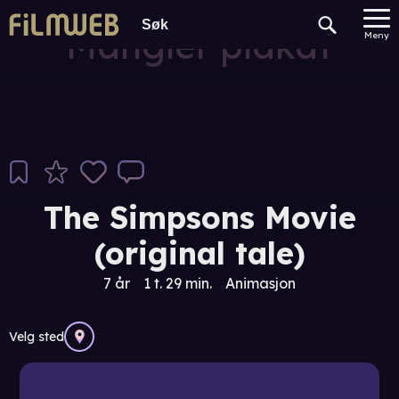
Mangler plakat
Meny
The Simpsons Movie
(original tale)
7 år
1 t. 29 min.
Animasjon
Velg sted