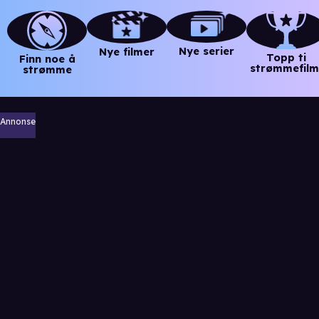
Nye serier
Nye filmer
Topp ti
Finn noe å
strømmefilm
strømme
Annonse