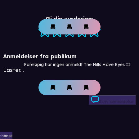
Gi din vurdering:
Anmeldelser fra publikum
Foreløpig har ingen anmeldt The Hills Have Eyes II
Laster...
Skriv anmeldelse
nnonse