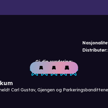
Nasjonalite
Distributør
:
Gi din vurdering:
ikum
meldt Carl Gustav, Gjengen og Parkeringsbanditten