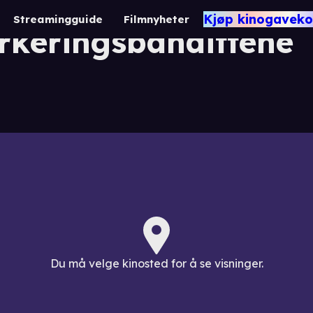
rl Gustav, Gjengen 
Kjøp kinogaveko
Streamingguide
Filmnyheter
rkeringsbandittene
Du må velge kinosted for å se visninger.