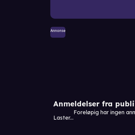
Annonse
Anmeldelser fra publ
Foreløpig har ingen an
Laster...