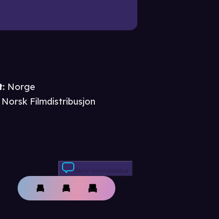
t
:
Norge
Norsk Filmdistribusjon
Skriv anmeldelse
e