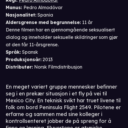
Manus
:
Pedro Almodóvar
Nasjonalitet
:
Spania
Aldersgrense
med begrunnelse
:
11 år
Denne filmen har en gjennomgående seksualisert
dialog og inneholder seksuelle skildringer som gjør
at den får 11-årsgrense.
Språk
:
Spansk
Produksjonsår
:
2013
Distributør
:
Norsk Filmdistribusjon
En meget variert gruppe mennesker befinner
seg i en prekær situasjon i et fly på vei til
Mexico City. En teknisk svikt har truet livene til
folk om bord Peninsula Flight 2549. Pilotene er
erfarne og sammen med sine kolleger i
kontrollsenteret jobber de på spreng for å
finne en løsning. Flyvertene er atypiske,