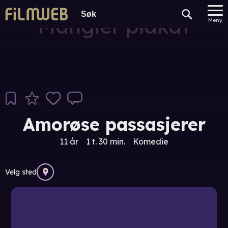
Mangler plakat
Meny
Amorøse passasjerer
11 år
1 t. 30 min.
Komedie
Velg sted