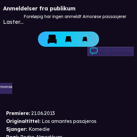
Anmeldelser fra publikum
Foreløpig har ingen anmeldt Amorøse passasjerer
Laster...
Skriv anmeldelse
nnonse
Premiere
:
21.06.2013
Originaltittel:
Los amantes pasajeros
Sjanger
:
Komedie
Regi
:
Pedro Almodóvar