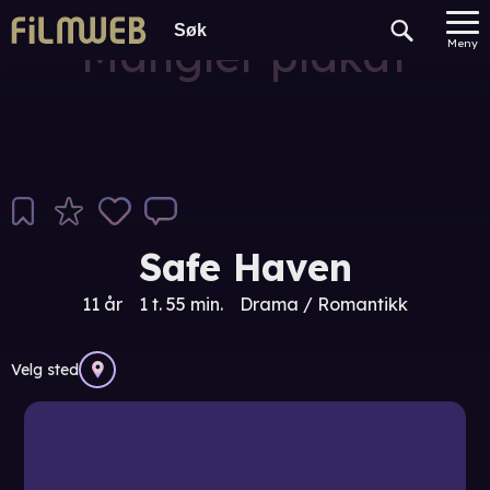
Mangler plakat
Meny
Safe Haven
11 år
1 t. 55 min.
Drama / Romantikk
Velg sted