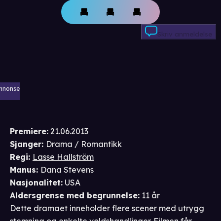
Skriv anmeldelse
nnonse
Premiere
:
21.06.2013
Sjanger
:
Drama / Romantikk
Regi
:
Lasse Hallström
Manus
:
Dana Stevens
Nasjonalitet
:
USA
Aldersgrense
med begrunnelse
:
11 år
Dette dramaet inneholder flere scener med utrygg
stemning og enkelte voldshandlinger. Filmen får