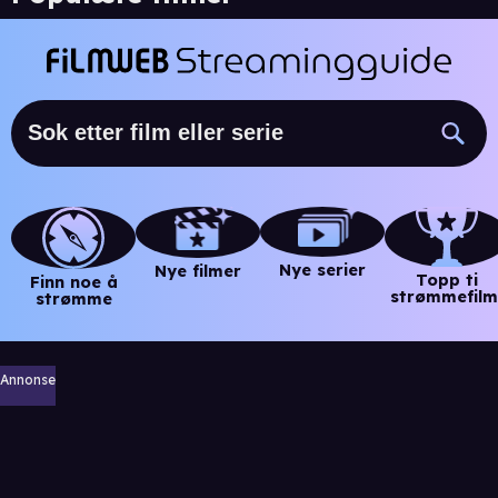
Nye serier
Nye filmer
Topp ti
Finn noe å
strømmefilm
strømme
Annonse