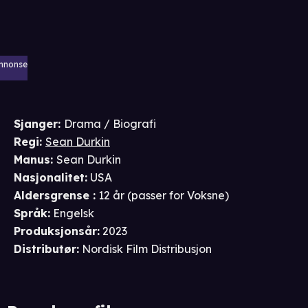
nnonse
Sjanger
:
Drama / Biografi
Regi
:
Sean Durkin
Manus
:
Sean Durkin
Nasjonalitet
:
USA
Aldersgrense
:
12 år
(passer for
Voksne
)
Språk
:
Engelsk
Produksjonsår
:
2023
Distributør
:
Nordisk Film Distribusjon