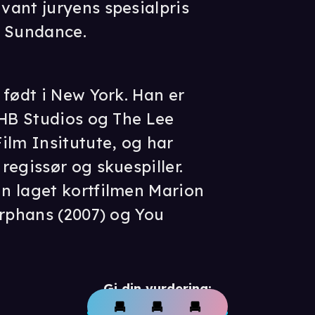
ant juryens spesialpris
 i Sundance.
 født i New York. Han er
 HB Studios og The Lee
ilm Insitutute, og har
regissør og skuespiller.
n laget kortfilmen Marion
Orphans (2007) og You
Gi din vurdering: