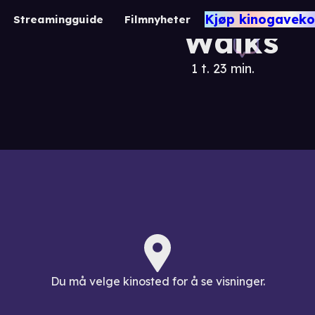
Nobody
Kjøp kinogaveko
Streamingguide
Filmnyheter
Walks
1 t. 23 min.
Du må velge kinosted for å se visninger.