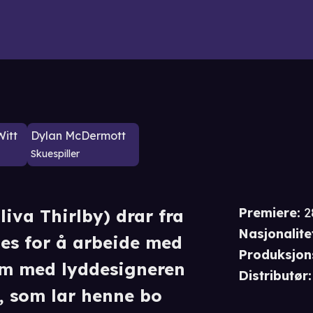
itt
Dylan McDermott
Skuespiller
Premiere
:
2
iva Thirlby) drar fra
Nasjonalite
les for å arbeide med
Produksjon
ilm med lyddesigneren
Distributør
:
), som lar henne bo