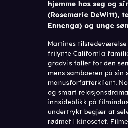
hjemme hos seg og si
(Rosemarie DeWitt), t
Ennenga) og unge søn
Martines tilstedeværelse 
frilynte California-famil
gradvis faller for den se
mens samboeren på sin s
manusforfatterklient. No
og smart relasjonsdrama
innsideblikk på filmindus
undertrykt begjær at sel
rødmet i kinosetet. Filme