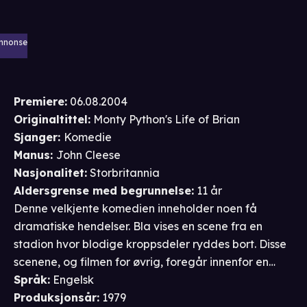
nnonse
Premiere
:
06.08.2004
Originaltittel:
Monty Python's Life of Brian
Sjanger
:
Komedie
Manus
:
John Cleese
Nasjonalitet
:
Storbritannia
Aldersgrense
med begrunnelse
:
11 år
Denne velkjente komedien inneholder noen få
dramatiske hendelser. Bla vises en scene fra en
stadion hvor blodige kroppsdeler ryddes bort. Disse
scenene, og filmen for øvrig, foregår innenfor en
satirisk ramme som barn vil ha problemer med å
Språk
:
Engelsk
forstå. Filmen får derfor 11-årsgrense.
Produksjonsår
:
1979