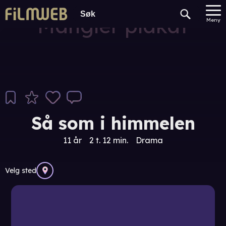
Mangler plakat
Meny
Så som i himmelen
11 år
2 t. 12 min.
Drama
Velg sted