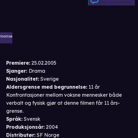
Skriv anmeldelse
nnonse
Premiere
:
25.02.2005
Sjanger
:
Drama
Nasjonalitet
:
Sverige
Aldersgrense
med begrunnelse
:
11 år
Konfrontasjoner mellom voksne mennesker både
verbalt og fysisk gjør at denne filmen får 11 års-
grense.
Språk
:
Svensk
Produksjonsår
:
2004
Distributør
:
SF Norge