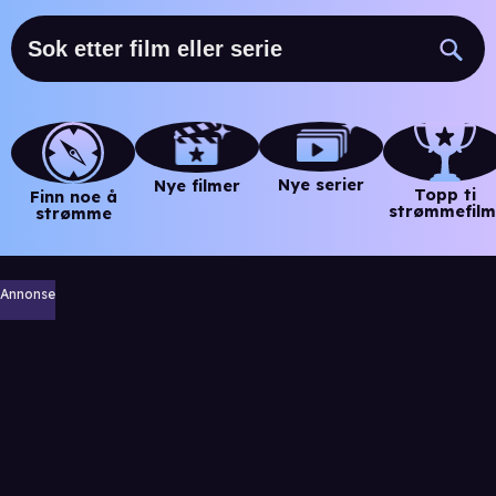
Nye serier
Nye filmer
Topp ti
Finn noe å
strømmefilm
strømme
Annonse