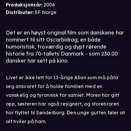
mishandlende far. Derfor får filmen 11-årsgrense,
Produksjonsår
:
2006
men frarådes underårige grunnet enkelte scener
Distributør
:
SF Norge
som kan virke opprivende.
Det er en høyst original film som danskene har
nominert til sitt Oscarbidrag; en både
humoristisk, troværdig og dypt rørende
historie fra 70-tallets Danmark - som 230.00
dansker har sett på kino.
Livet er ikke lett for 11-årige Allan som må påta
seg ansvaret for å holde familien med en
vanskelig og tyrannisk far samlet. Moren har gitt
opp, søsteren har også resignert, og storebroren
har flyttet til Sønderborg. Den unge gutten føler at
alt hviler på ham.