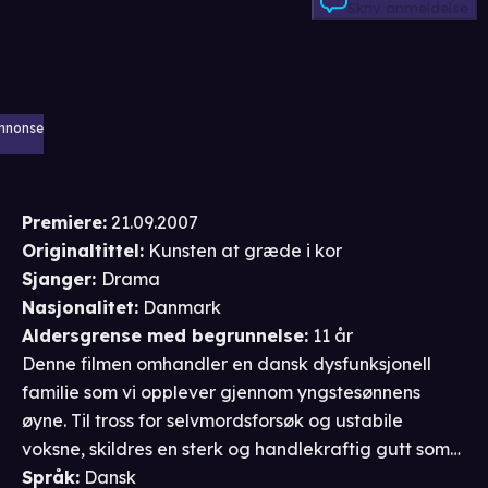
Skriv anmeldelse
nnonse
Premiere
:
21.09.2007
Originaltittel:
Kunsten at græde i kor
Sjanger
:
Drama
Nasjonalitet
:
Danmark
Aldersgrense
med begrunnelse
:
11 år
Denne filmen omhandler en dansk dysfunksjonell
familie som vi opplever gjennom yngstesønnens
øyne. Til tross for selvmordsforsøk og ustabile
voksne, skildres en sterk og handlekraftig gutt som
bryter igjennom lojaliteten til familien, og særlig en
Språk
:
Dansk