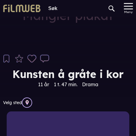
Mangler plakat
Meny
Kunsten å gråte i kor
11 år
1 t. 47 min.
Drama
Velg sted