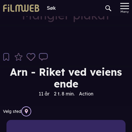
Mangler plakat
Meny
Arn - Riket ved veiens
ende
11 år
2 t. 8 min.
Action
Velg sted