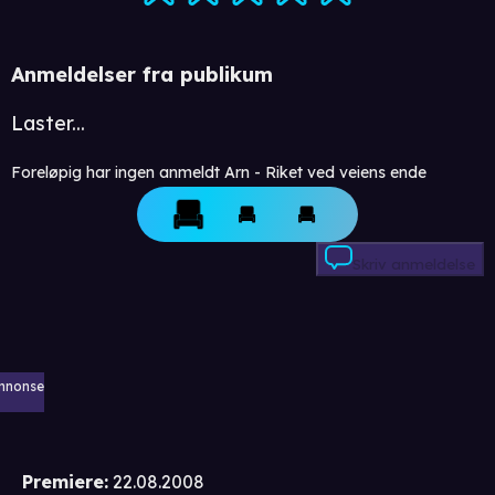
Anmeldelser fra publikum
Laster...
Foreløpig har ingen anmeldt Arn - Riket ved veiens ende
Skriv anmeldelse
nnonse
Premiere
:
22.08.2008