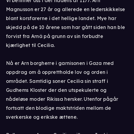
Vi befinner oss i det nådens år 1177. Arn
Magnusson er 27 år og allerede en lederskikkelse
blant korsfarerne i det hellige landet. Mye har
skjedd på de 10 årene som har gått siden han ble
forvist fra Arnä på grunn av sin forbudte
kjærlighet til Cecilia.
Nå er Arn borgherre i garnisonen i Gaza med
oppdrag om å opprettholde lov og orden i
området. Samtidig soner Cecilia sin straff i
Gudhems Kloster der den utspekulerte og
nådeløse moder Rikissa hersker. Utenfor pågår
fortsatt den blodige maktstriden mellom de
sverkerske og erikske ættene.