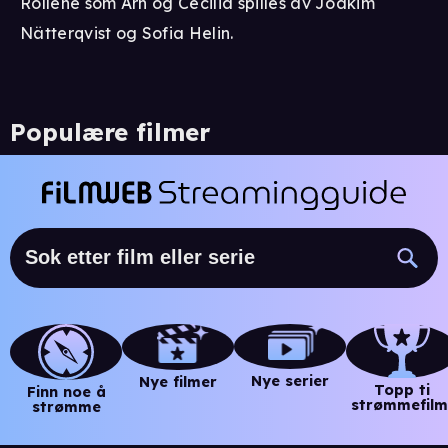
Rollene som Arn og Cecilia spilles av Joakim
Nätterqvist og Sofia Helin.
Populære filmer
Nye serier
Nye filmer
Topp ti
Finn noe å
strømmefilm
strømme