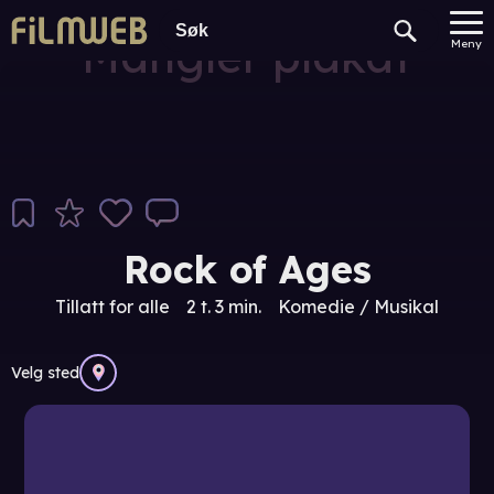
Mangler plakat
Meny
Rock of Ages
Tillatt for alle
2 t. 3 min.
Komedie / Musikal
Velg sted