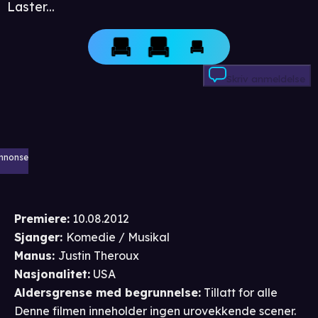
Laster...
Skriv anmeldelse
nnonse
Premiere
:
10.08.2012
Sjanger
:
Komedie / Musikal
Manus
:
Justin Theroux
Nasjonalitet
:
USA
Aldersgrense
med begrunnelse
:
Tillatt for alle
Denne filmen inneholder ingen urovekkende scener.