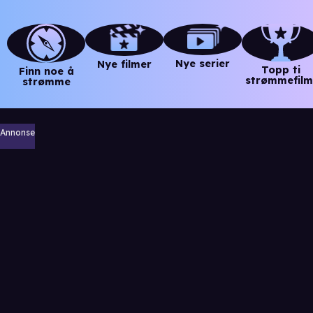
Nye serier
Nye filmer
Topp ti
Finn noe å
strømmefilm
strømme
Annonse