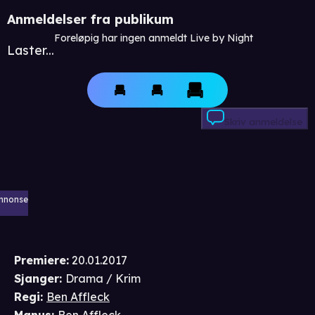
Anmeldelser fra publikum
Foreløpig har ingen anmeldt Live by Night
Laster...
Skriv anmeldelse
nnonse
Premiere
:
20.01.2017
Sjanger
:
Drama / Krim
Regi
:
Ben Affleck
Manus
:
Ben Affleck