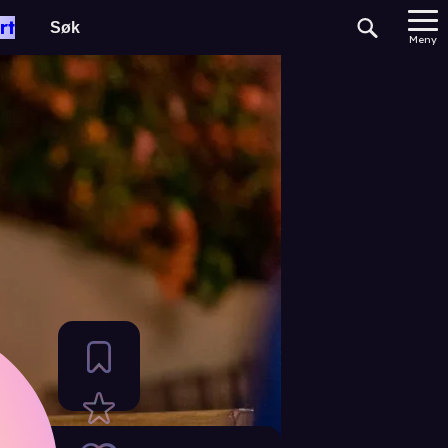
rt
Meny