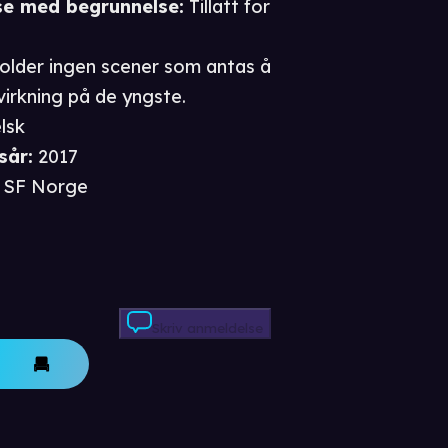
se
med begrunnelse
:
Tillatt for
holder ingen scener som antas å
virkning på de yngste.
lsk
sår
:
2017
SF Norge
Skriv anmeldelse