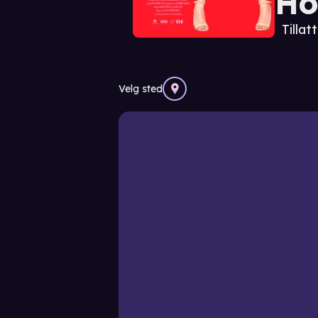
Ho
Tillatt
Velg sted