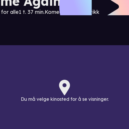
me Again
 for alle
1 t. 37 min.
Komedie / Romantikk
Du må velge kinosted for å se visninger.