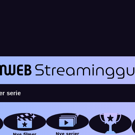
Nye serier
Nye filmer