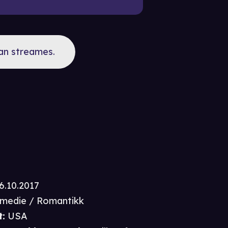
kan streames.
6.10.2017
medie / Romantikk
t
:
USA