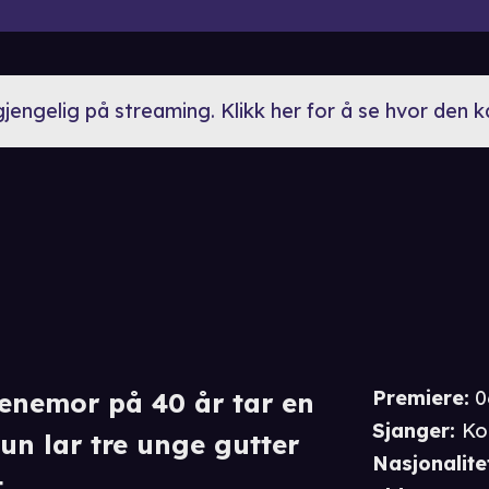
lgjengelig på streaming. Klikk her for å se hvor den 
Premiere
:
0
alenemor på 40 år tar en
Sjanger
:
Ko
un lar tre unge gutter
Nasjonalite
..