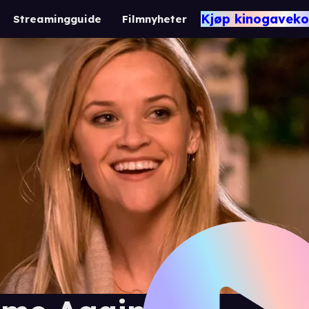
Kjøp kinogaveko
Streamingguide
Filmnyheter