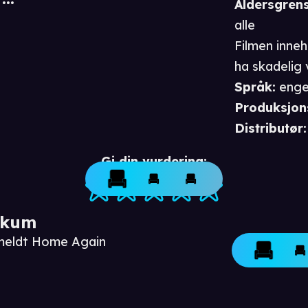
Aldersgren
alle
Filmen inne
ha skadelig 
Språk
:
enge
Produksjon
Distributør
:
Gi din vurdering:
ikum
nmeldt Home Again