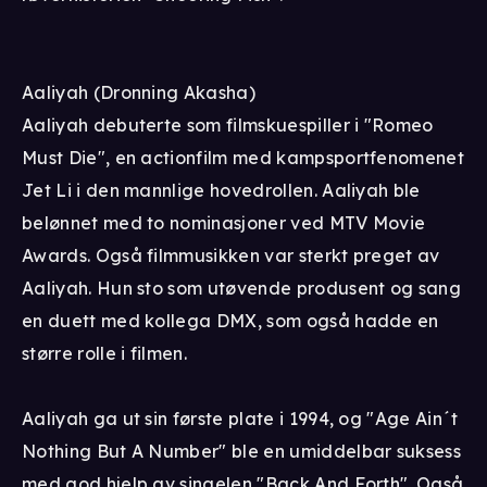
Aaliyah (Dronning Akasha)
Aaliyah debuterte som filmskuespiller i "Romeo
Must Die", en actionfilm med kampsportfenomenet
Jet Li i den mannlige hovedrollen. Aaliyah ble
belønnet med to nominasjoner ved MTV Movie
Awards. Også filmmusikken var sterkt preget av
Aaliyah. Hun sto som utøvende produsent og sang
en duett med kollega DMX, som også hadde en
større rolle i filmen.
Aaliyah ga ut sin første plate i 1994, og "Age Ain´t
Nothing But A Number" ble en umiddelbar suksess
med god hjelp av singelen "Back And Forth". Også