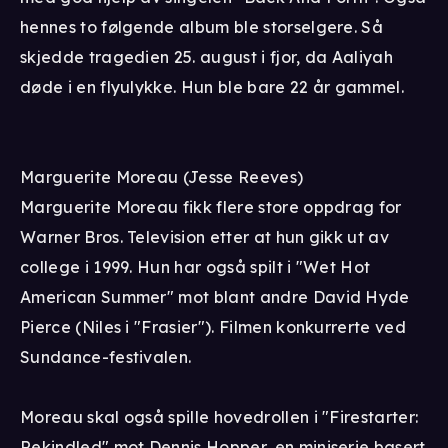
hennes to følgende album ble storselgere. Så
skjedde tragedien 25. august i fjor, da Aaliyah
døde i en flyulykke. Hun ble bare 22 år gammel.
Marguerite Moreau (Jesse Reeves)
Marguerite Moreau fikk flere store oppdrag for
Warner Bros. Television etter at hun gikk ut av
college i 1999. Hun har også spilt i "Wet Hot
American Summer" mot blant andre David Hyde
Pierce (Niles i "Frasier"). Filmen konkurrerte ved
Sundance-festivalen.
Moreau skal også spille hovedrollen i "Firestarter:
Rekindled" mot Dennis Hopper, en miniserie basert