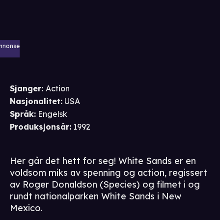
nnonse
Sjanger
:
Action
Nasjonalitet
:
USA
Språk
:
Engelsk
Produksjonsår
:
1992
Her går det hett for seg! White Sands er en
voldsom miks av spenning og action, regissert
av Roger Donaldson (Species) og filmet i og
rundt nationalparken White Sands i New
Mexico.