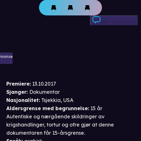
Skriv anmeldelse
nnonse
Premiere
:
13.10.2017
Sjanger
:
Dokumentar
Nasjonalitet
:
Tsjekkia, USA
Aldersgrense
med begrunnelse
:
15 år
Autentiske og nærgående skildringer av
krigshandlinger, tortur og ofre gjør at denne
dokumentaren får 15-årsgrense.
Språk
:
arabisk