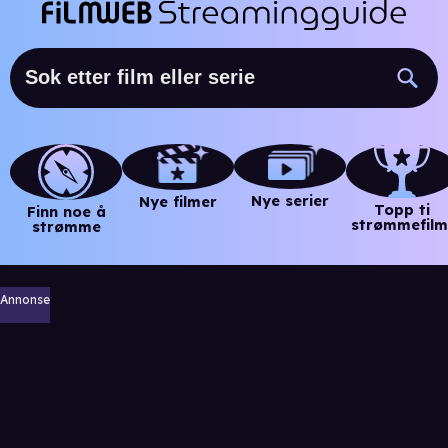
Nye serier
Nye filmer
Topp ti
Finn noe å
strømmefilm
strømme
Annonse