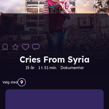
Cries From Syria
15 år
1 t. 51 min.
Dokumentar
Velg sted