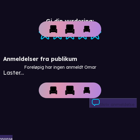
Gi din vurdering:
Anmeldelser fra publikum
Foreløpig har ingen anmeldt Omar
Laster...
Skriv anmeldelse
nnonse