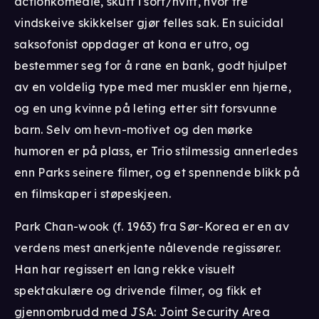
actionkomedie, skutt i sort/hvitt, hvor tre
vindskeive skikkelser gjør felles sak. En suicidal
saksofonist oppdager at kona er utro, og
bestemmer seg for å rane en bank, godt hjulpet
av en voldelig type med mer muskler enn hjerne,
og en ung kvinne på leting etter sitt forsvunne
barn. Selv om hevn-motivet og den mørke
humoren er på plass, er Trio stilmessig annerledes
enn Parks seinere filmer, og et spennende blikk på
en filmskaper i støpeskjeen.
Park Chan-wook (f. 1963) fra Sør-Korea er en av
verdens mest anerkjente nålevende regissører.
Han har regissert en lang rekke visuelt
spektakulære og drivende filmer, og fikk et
gjennombrudd med JSA: Joint Security Area