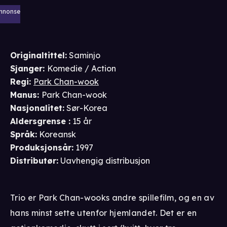
nnonse
Originaltittel:
Saminjo
Sjanger
:
Komedie / Action
Regi
:
Park Chan-wook
Manus
:
Park Chan-wook
Nasjonalitet
:
Sør-Korea
Aldersgrense
:
15 år
Språk
:
Koreansk
Produksjonsår
:
1997
Distributør
:
Uavhengig distribusjon
Trio er Park Chan-wooks andre spillefilm, og en av
hans minst sette utenfor hjemlandet. Det er en