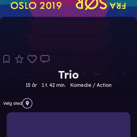
Trio
15 år
1 t. 42 min.
Komedie / Action
Velg sted