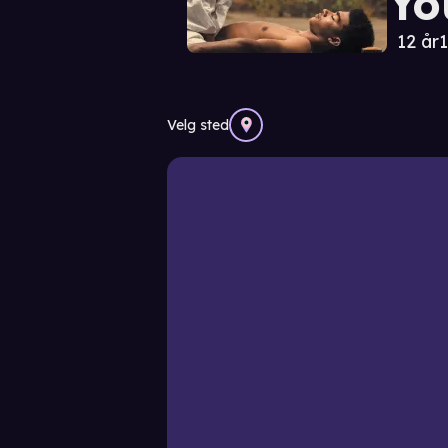
Yo
12 år
1
Velg sted