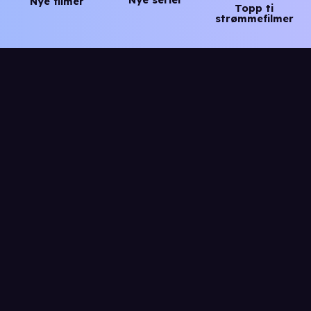
Nye serier
Nye filmer
Topp ti
strømmefilmer