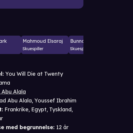
ark
Mahmoud Elsaraj
Bunna Khalid
Talal A
Skuespiller
Skuespiller
Skuespil
l:
You Will Die at Twenty
ama
 Abu Alala
ad Abu Alala
,
Youssef Ibrahim
t
:
Frankrike, Egypt, Tyskland,
ar
se
med begrunnelse
:
12 år