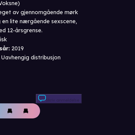
Voksne
)
reget av gjennomgående mørk
 en lite nærgående sexscene,
ed 12-årsgrense.
isk
sår
:
2019
Uavhengig distribusjon
Skriv anmeldelse