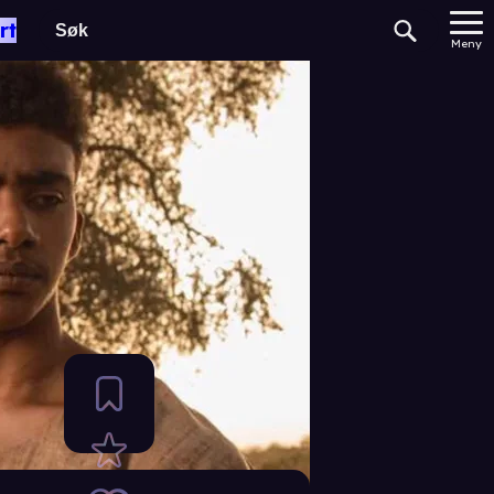
rt
Meny