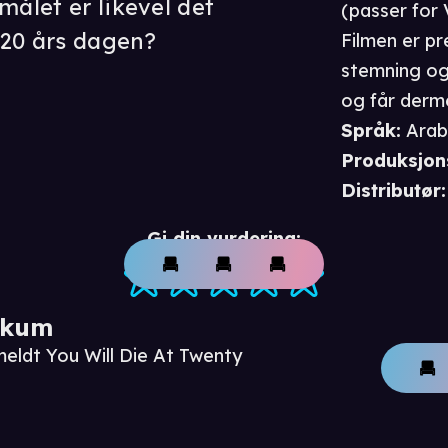
målet er likevel det
(passer for
 20 års dagen?
Filmen er p
stemning og
og får derm
Språk
:
Arab
Produksjon
Distributør
:
Gi din vurdering:
ikum
meldt You Will Die At Twenty