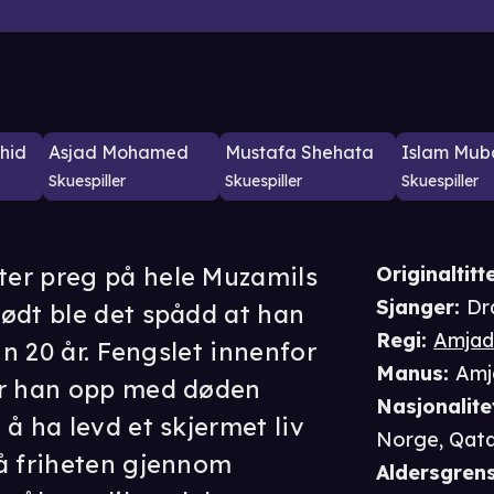
hid
Asjad Mohamed
Mustafa Shehata
Islam Mub
Skuespiller
Skuespiller
Skuespiller
er preg på hele Muzamils
Originaltitte
Sjanger
:
Dr
ødt ble det spådd at han
Regi
:
Amjad
nn 20 år. Fengslet innenfor
Manus
:
Amj
er han opp med døden
Nasjonalite
å ha levd et skjermet liv
Norge, Qat
å friheten gjennom
Aldersgren