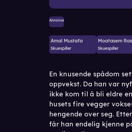
Annonse
Amal Mustafa
Moatasem Ras
Skuespiller
Skuespiller
En knusende spådom sett
oppvekst. Da han var nyf
ikke kom til å bli eldre e
husets fire vegger voks
hengende over seg. Etter 
får han endelig kjenne p