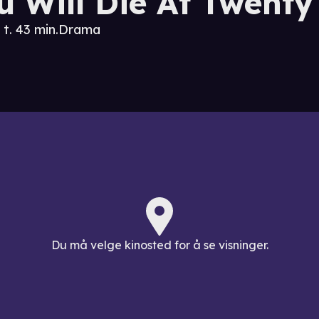
u Will Die At Twenty
 t. 43 min.
Drama
Du må velge kinosted for å se visninger.