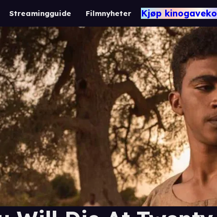
Kjøp kinogaveko
Streamingguide
Filmnyheter