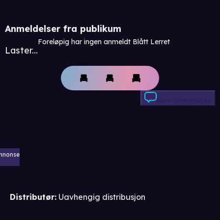
Anmeldelser fra publikum
Foreløpig har ingen anmeldt Blått Lerret
Laster...
Skriv anmeldelse
nnonse
Distributør
:
Uavhengig distribusjon