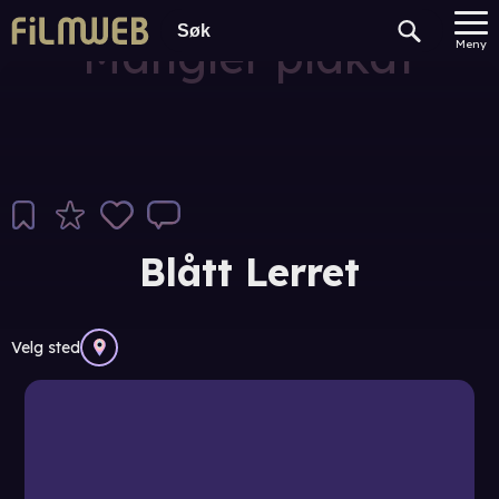
Mangler plakat
Meny
Blått Lerret
Velg sted