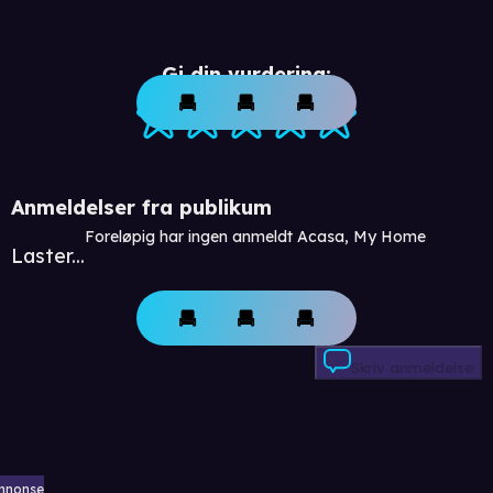
Gi din vurdering:
Anmeldelser fra publikum
Foreløpig har ingen anmeldt Acasa, My Home
Laster...
Skriv anmeldelse
nnonse