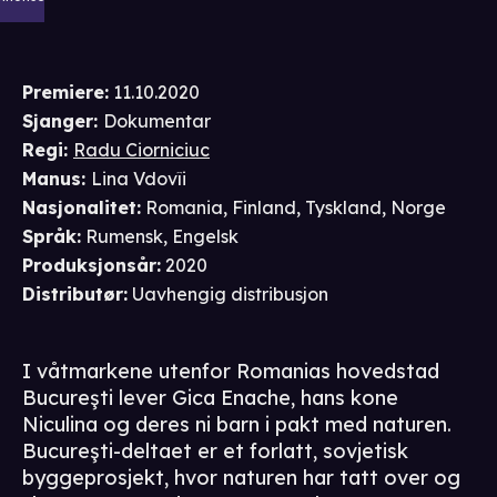
Premiere
:
11.10.2020
Sjanger
:
Dokumentar
Regi
:
Radu Ciorniciuc
Manus
:
Lina Vdovîi
Nasjonalitet
:
Romania, Finland, Tyskland, Norge
Språk
:
Rumensk, Engelsk
Produksjonsår
:
2020
Distributør
:
Uavhengig distribusjon
I våtmarkene utenfor Romanias hovedstad
Bucureşti lever Gica Enache, hans kone
Niculina og deres ni barn i pakt med naturen.
Bucureşti-deltaet er et forlatt, sovjetisk
byggeprosjekt, hvor naturen har tatt over og