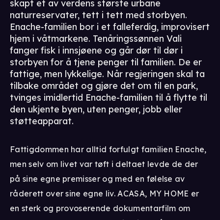
skapt et av verdens største urbane
naturreservater, tett i tett med storbyen.
Enache-familien bor i et falleferdig, improvisert
hjem i våtmarkene. Tenåringssønnen Vali
fanger fisk i innsjøene og går dør til dør i
storbyen for å tjene penger til familien. De er
fattige, men lykkelige. Når regjeringen skal ta
tilbake området og gjøre det om til en park,
tvinges imidlertid Enache-familien til å flytte til
den ukjente byen, uten penger, jobb eller
støtteapparat.
Fattigdommen har alltid forfulgt familien Enache,
men selv om livet var tøft i deltaet levde de der
på sine egne premisser og med en følelse av
råderett over sine egne liv. ACASA, MY HOME er
en sterk og provoserende dokumentarfilm om