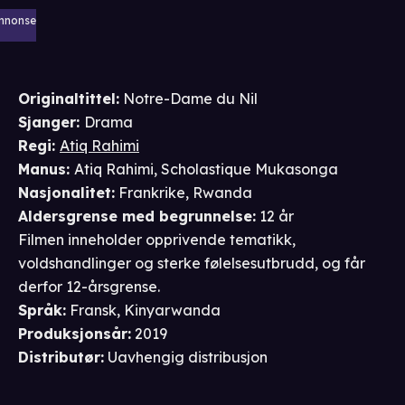
nnonse
Originaltittel:
Notre-Dame du Nil
Sjanger
:
Drama
Regi
:
Atiq Rahimi
Manus
:
Atiq Rahimi
,
Scholastique Mukasonga
Nasjonalitet
:
Frankrike, Rwanda
Aldersgrense
med begrunnelse
:
12 år
Filmen inneholder opprivende tematikk,
voldshandlinger og sterke følelsesutbrudd, og får
derfor 12-årsgrense.
Språk
:
Fransk, Kinyarwanda
Produksjonsår
:
2019
Distributør
:
Uavhengig distribusjon