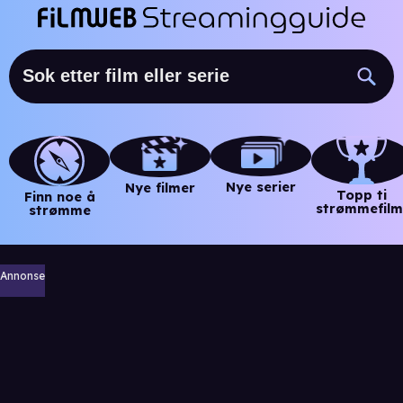
Nye serier
Nye filmer
Topp ti
Finn noe å
strømmefilm
strømme
Annonse