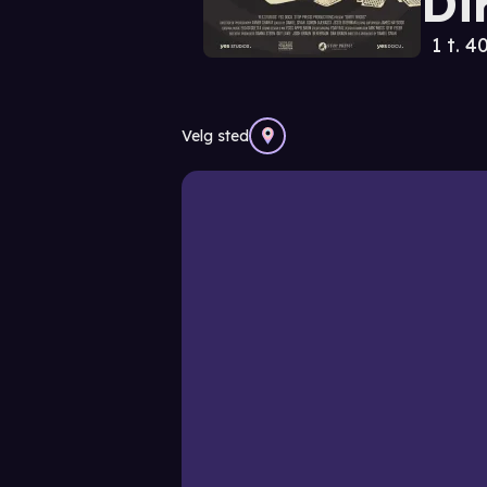
Di
1 t. 4
Velg sted