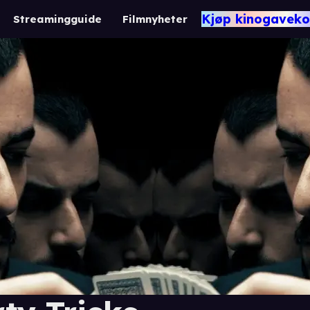
Kjøp kinogaveko
Streamingguide
Filmnyheter