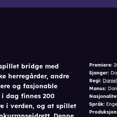
Premiere
:
2
spillet bridge med
Sjanger
:
Do
ke herregårder, andre
Regi
:
Daniel
tere og fasjonable
Manus
:
Dan
t i dag finnes 200
Nasjonalite
Språk
:
Enge
e i verden, og at spillet
Produksjon
onkurranseidrett. Denne