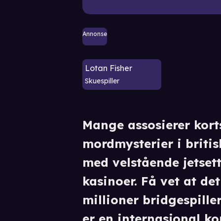
Annonse
Lotan Fisher
Skuespiller
Mange assosierer kort
mordmysterier i britis
med velstående jetset
kasinoer. Få vet at de
millioner bridgespiller
er en internasjonal k