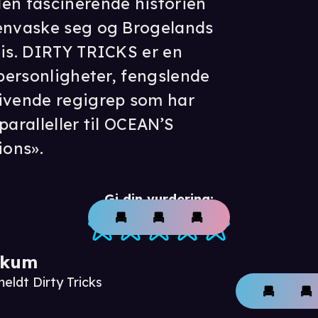
en fascinerende historien
renvaske seg og Brogelands
vis. DIRTY TRICKS er en
 personligheter, fengslende
rivende regigrep som har
 paralleller til OCEAN’S
ons».
Gi din vurdering:
ikum
eldt Dirty Tricks