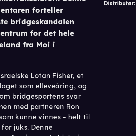
Distributør
:
ntaren forteller
ste bridgeskandalen
sentrum for det hele
eland fra Moi i
sraelske Lotan Fisher, et
daget som elleveåring, og
som bridgesportens svar
men med partneren Ron
som kunne vinnes – helt til
for juks. Denne