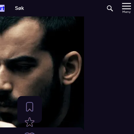
rt
Meny