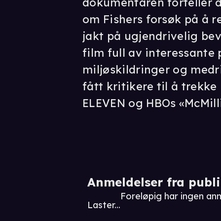
dokumentaren forteller d
om Fishers forsøk på å 
jakt på ugjendrivelig be
film full av interessante
miljøskildringer og med
fått kritikere til å trekke
ELEVEN og HBOs «McMilli
Anmeldelser fra publ
Foreløpig har ingen anm
Laster...