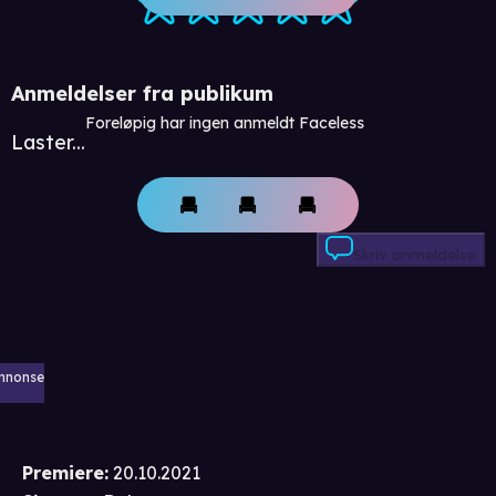
Anmeldelser fra publikum
Foreløpig har ingen anmeldt Faceless
Laster...
Skriv anmeldelse
nnonse
Premiere
:
20.10.2021