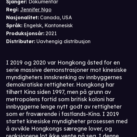
Sjanger
:
Dokumentar
Regi
:
Jennifer Ngo
Nasjonalitet
:
Canada, USA
Språk
:
Engelsk, Kantonesisk
Produksjonsår
:
2021
Distributør
:
Uavhengig distribusjon
I 2019 og 2020 var Hongkong åsted for en
serie massive demonstrasjoner mot kinesiske
myndigheters innskrenking av innbyggernes
demokratiske rettigheter. Hongkong har
tilhørt Kina siden 1997, men på grunn av
metropolens fortid som britisk koloni har
innbyggerne lenge nytt godt av rettigheter
som er fraværende i fastlands-Kina. I 2019
startet kinesiske myndigheter prosessen med
å avvikle Hongkongs særegne lover, og
reaksjonene lot ikke vente på seg. I denne