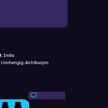
t
:
India
Uavhengig distribusjon
Skriv anmeldelse