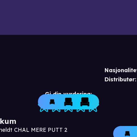
Nasjonalite
Distributør
:
Gi din vurdering:
ikum
nmeldt CHAL MERE PUTT 2