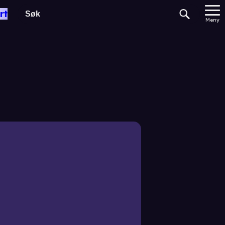
rt
Meny