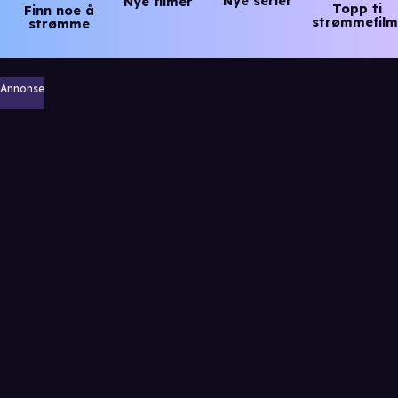
Nye serier
Nye filmer
Topp ti
Finn noe å
strømmefilm
strømme
Annonse