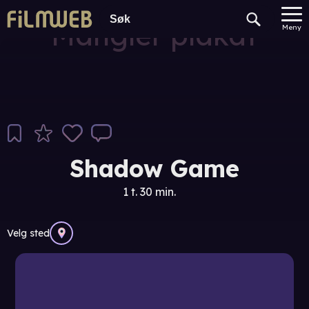
Mangler plakat
Meny
Shadow Game
1 t. 30 min.
Velg sted