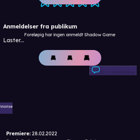
Anmeldelser fra publikum
Foreløpig har ingen anmeldt Shadow Game
Laster...
Skriv anmeldelse
nnonse
Premiere
:
28.02.2022