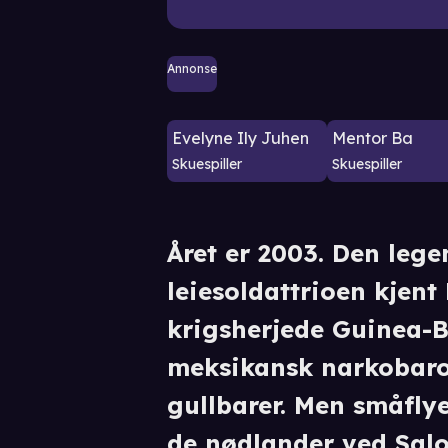
Annonse
Evelyne Ily Juhen
Mentor Ba
Skuespiller
Skuespiller
Året er 2003. Den lege
leiesoldattrioen kjent
krigsherjede Guinea-
meksikansk narkobaro
gullbarer. Men småflye
de nødlander ved Salo