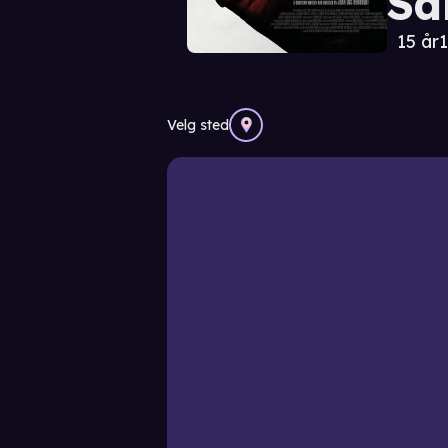
Sa
15 år
1
Velg sted