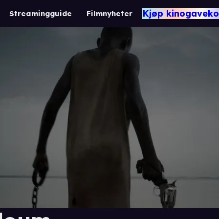
Kjøp kinogaveko
Streamingguide
Filmnyheter