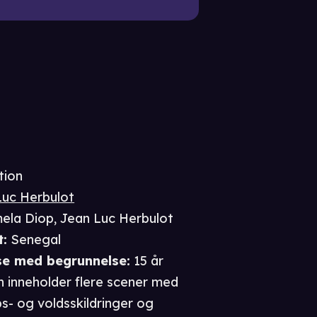
tion
Luc Herbulot
ela Diop
,
Jean Luc Herbulot
t
:
Senegal
se
med begrunnelse
:
15 år
n inneholder flere scener med
s- og voldsskildringer og