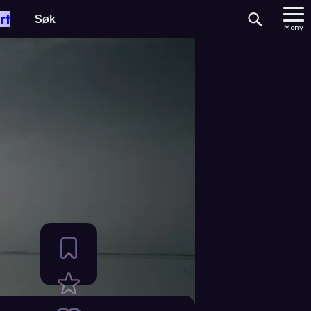
rt
Meny