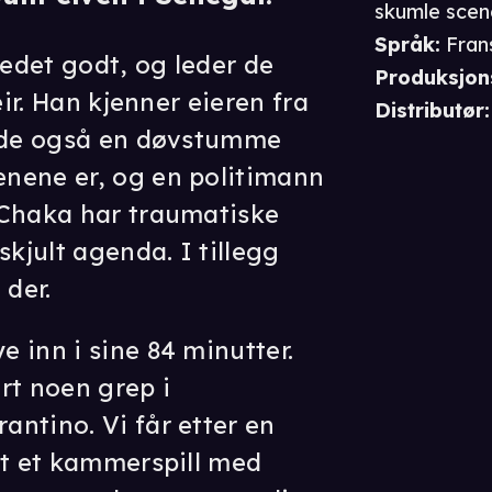
skumle scene
Språk
:
Fran
edet godt, og leder de
Produksjon
eir. Han kjenner eieren fra
Distributør
:
r de også en døvstumme
nene er, og en politimann
 Chaka har traumatiske
skjult agenda. I tillegg
 der.
 inn i sine 84 minutter.
rt noen grep i
ntino. Vi får etter en
rt et kammerspill med