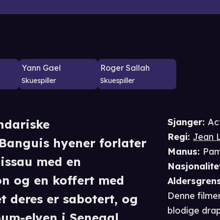
Yann Gael
Roger Sallah
Skuespiller
Skuespiller
Sjanger
:
Ac
ndariske
Regi
:
Jean 
 Banguis hyener forlater
Manus
:
Pam
Bissau med en
Nasjonalite
n og en koffert med
Aldersgren
Denne filme
t deres er sabotert, og
blodige drap
um-elven i Senegal.