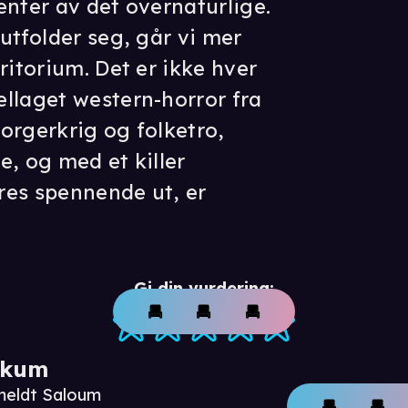
enter av det overnaturlige.
utfolder seg, går vi mer
ritorium. Det er ikke hver
llaget western-horror fra
orgerkrig og folketro,
de, og med et killer
res spennende ut, er
Gi din vurdering:
ikum
meldt Saloum