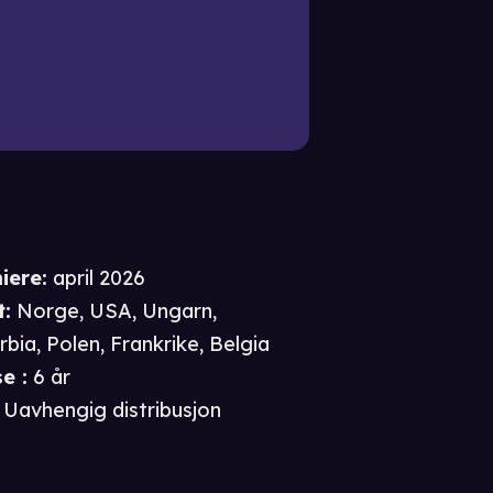
iere
:
april 2026
t
:
Norge, USA, Ungarn,
rbia, Polen, Frankrike, Belgia
se
:
6 år
Uavhengig distribusjon