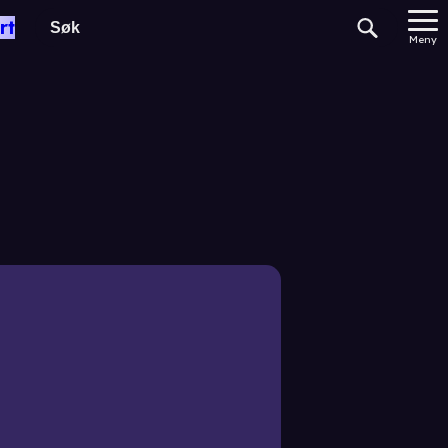
rt
Meny