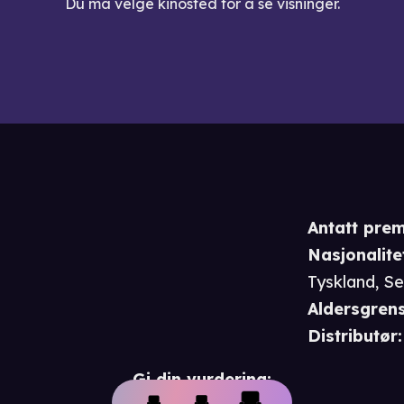
Du må velge kinosted for å se visninger.
Antatt prem
Nasjonalite
Tyskland, Se
Aldersgren
Distributør
:
Gi din vurdering: