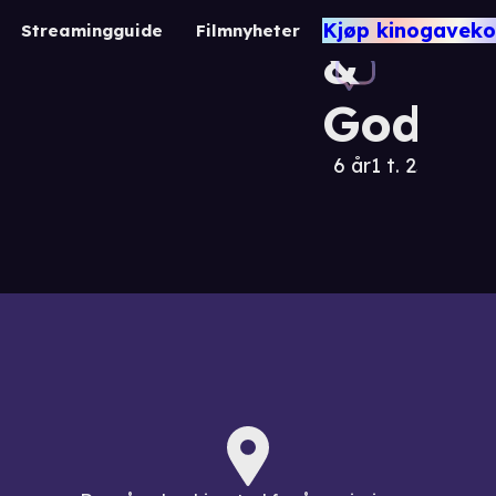
Kort
Kjøp kinogaveko
Streamingguide
Filmnyheter
&
Godt
6 år
1 t. 25 min.