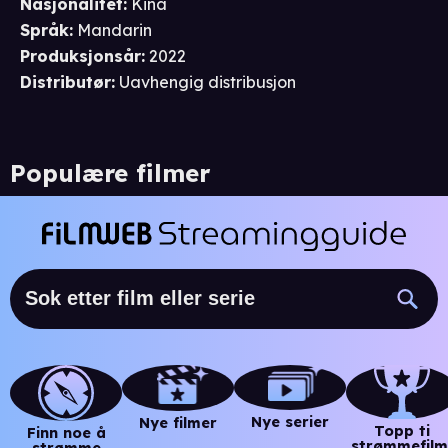
Nasjonalitet
:
Kina
Språk
:
Mandarin
Produksjonsår
:
2022
Distributør
:
Uavhengig distribusjon
Populære filmer
Nye serier
Nye filmer
Topp ti
Finn noe å
strømmefilm
strømme