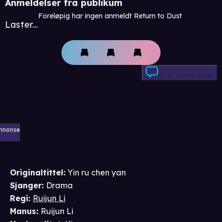
Anmeldelser fra publikum
Foreløpig har ingen anmeldt Return to Dust
Laster...
Skriv anmeldelse
nnonse
Originaltittel:
Yin ru chen yan
Sjanger
:
Drama
Regi
:
Ruijun Li
Manus
:
Ruijun Li