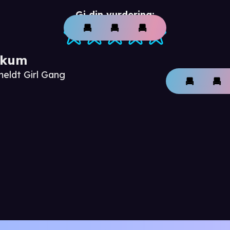
Gi din vurdering:
ikum
meldt Girl Gang