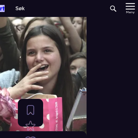
rt
Meny