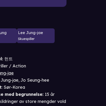
ung
Lee Jung-jae
Skuespiller
l:
헌트
iller / Action
ung-jae
 Jung-jae
,
Jo Seung-hee
t
:
Sør-Korea
se
med begrunnelse
:
15 år
kildringer av store mengder vold