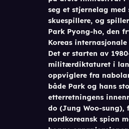
seg et stjernelag med
skuespillere, og spill
Park Pyong-ho, den fry
Koreas internasjonale 
Det er starten av 1980-
militærdiktaturet i l
oppviglere fra nabolan
både Park og hans stor
etterretningens innen
do (Jung Woo-sung), f
nordkoreansk spion me