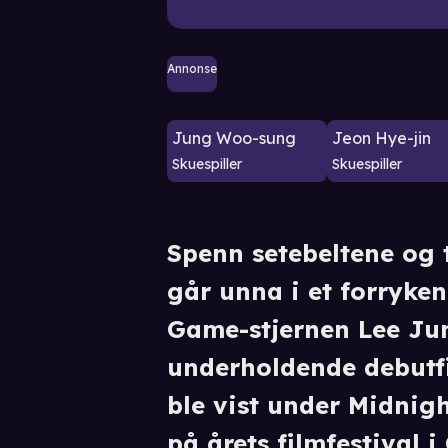
Annonse
Jung Woo-sung
Jeon Hye-jin
Skuespiller
Skuespiller
Spenn setebeltene og t
går unna i et forryke
Game-stjernen Lee Jun
underholdende debutfi
ble vist under Midnig
på årets filmfestival 