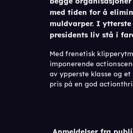
begge organisasjoner
med tiden for å elimin
muldvarper. I ytterst
presidents liv stå i far
Med frenetisk klipperyt
imponerende actionscene
av ypperste klasse og et 
pris på en god actionthril
Anmeldelser fra publ