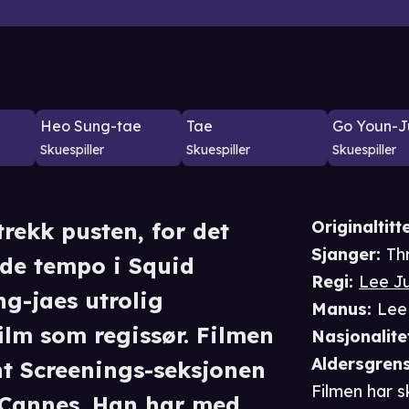
Heo Sung-tae
Tae
Go Youn-J
Skuespiller
Skuespiller
Skuespiller
Originaltitte
rekk pusten, for det
Sjanger
:
Thr
nde tempo i Squid
Regi
:
Lee J
g-jaes utrolig
Manus
:
Lee
lm som regissør. Filmen
Nasjonalite
Aldersgren
ht Screenings-seksjonen
Filmen har s
i Cannes. Han har med