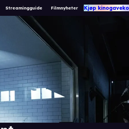
Kjøp kinogaveko
Streamingguide
Filmnyheter