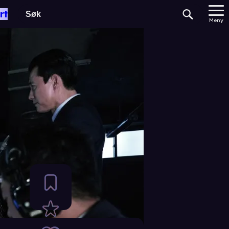
rt
Meny