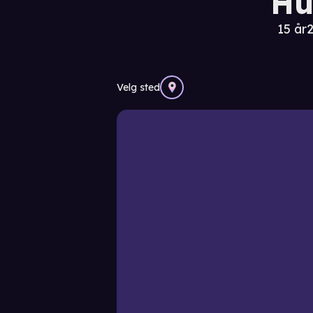
Hu
15 år
2
Velg sted