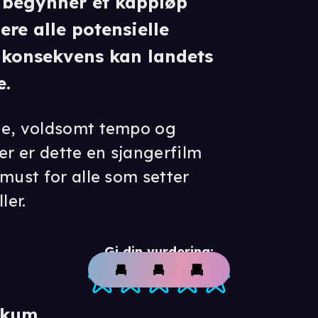
 begynner et kappløp
ere alle potensielle
e konsekvens kan landets
e.
me, voldsomt tempo og
r er dette en sjangerfilm
must for alle som setter
ler.
Gi din vurdering:
ikum