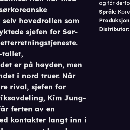
og får derfo
 sørkoreanske
Språk
:
Kore
er selv hovedrollen som
Produksjon
Distributør
:
ktede sjefen for Sør-
etterretningstjeneste.
tallet,
andet er på høyden, men
det i nord truer. Når
e rival, sjefen for
riksavdeling, Kim Jung-
år ferten av en
d kontakter langt inn i