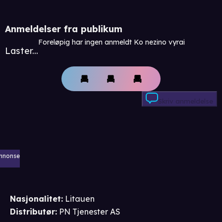
Anmeldelser fra publikum
Foreløpig har ingen anmeldt Ko nezino vyrai
Laster...
Skriv anmeldelse
nnonse
Nasjonalitet
:
Litauen
Distributør
:
PN Tjenester AS