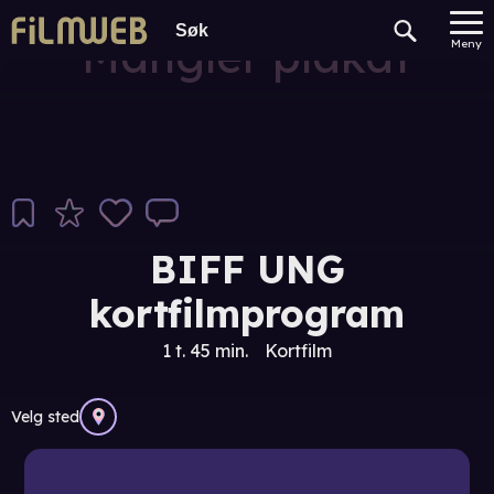
Mangler plakat
Meny
BIFF UNG
kortfilmprogram
1 t. 45 min.
Kortfilm
Velg sted