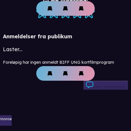
Gi din vurdering:
Anmeldelser fra publikum
Laster...
Foreløpig har ingen anmeldt BIFF UNG kortfilmprogram
Skriv anmeldelse
nnonse