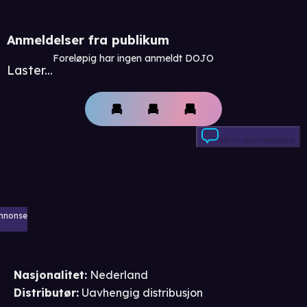
Anmeldelser fra publikum
Foreløpig har ingen anmeldt DOJO
Laster...
Skriv anmeldelse
nnonse
Nasjonalitet
:
Nederland
Distributør
:
Uavhengig distribusjon