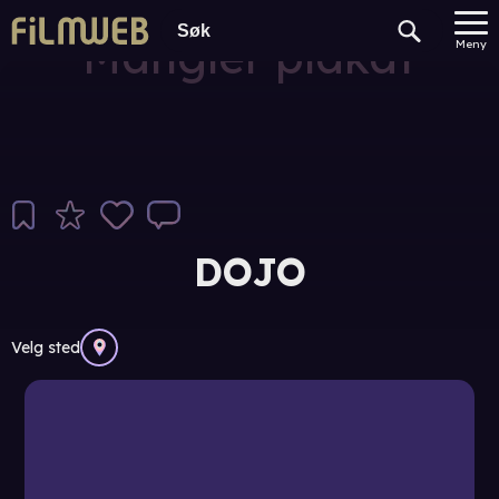
Mangler plakat
Meny
DOJO
Velg sted