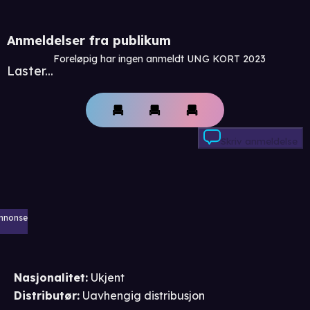
Anmeldelser fra publikum
Foreløpig har ingen anmeldt UNG KORT 2023
Laster...
Skriv anmeldelse
nnonse
Nasjonalitet
:
Ukjent
Distributør
:
Uavhengig distribusjon