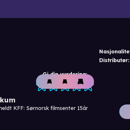
Nasjonalite
Distributør
:
Gi din vurdering:
ikum
meldt KFF: Sørnorsk filmsenter 15år