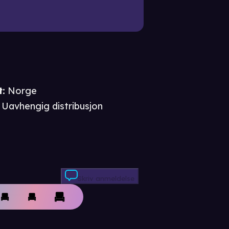
t
:
Norge
Uavhengig distribusjon
Skriv anmeldelse