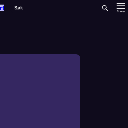
rt
Meny