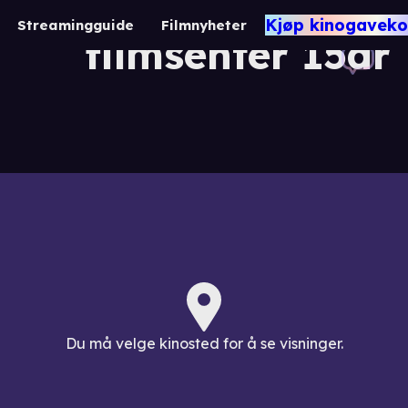
KFF: Sørnorsk
Kjøp kinogaveko
Streamingguide
Filmnyheter
filmsenter 15år
Du må velge kinosted for å se visninger.