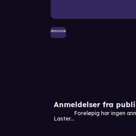
Annonse
Anmeldelser fra publ
Foreløpig har ingen an
Laster...